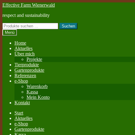
Zur
Zum
Effective Farm Wienerwald
Navigation
Inhalt
respect and sustainability
springen
springen
Suchen
Suchen
nach:
Menü
Home
Aktuelles
Über mich
Projekte
Tierprodukte
Gartenprodukte
Referenzen
e-Shop
Warenkorb
Kassa
Mein Konto
Kontakt
Start
Aktuelles
e-Shop
Gartenprodukte
Kassa