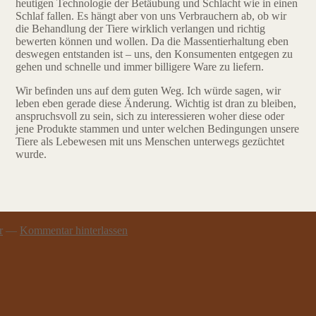
heutigen Technologie der Betäubung und Schlacht wie in einen
Schlaf fallen. Es hängt aber von uns Verbrauchern ab, ob wir
die Behandlung der Tiere wirklich verlangen und richtig
bewerten können und wollen. Da die Massentierhaltung eben
deswegen entstanden ist – uns, den Konsumenten entgegen zu
gehen und schnelle und immer billigere Ware zu liefern.
Wir befinden uns auf dem guten Weg. Ich würde sagen, wir
leben eben gerade diese Änderung. Wichtig ist dran zu bleiben,
anspruchsvoll zu sein, sich zu interessieren woher diese oder
jene Produkte stammen und unter welchen Bedingungen unsere
Tiere als Lebewesen mit uns Menschen unterwegs gezüchtet
wurde.
r
—
Kommentar hinterlassen