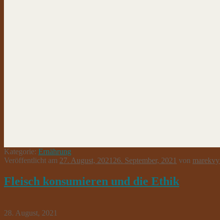
Kategorie:
Ernährung
Veröffentlicht am
27. August, 2021
26. September, 2021
von
marekvy
Fleisch konsumieren und die Ethik
28. August, 2021