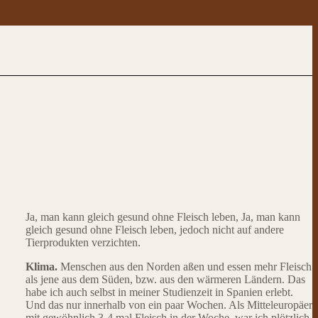
Ja, man kann gleich gesund ohne Fleisch leben, Ja, man kann
gleich gesund ohne Fleisch leben, jedoch nicht auf andere
Tierprodukten verzichten.
Klima.
Menschen aus den Norden aßen und essen mehr Fleisch
als jene aus dem Süden, bzw. aus den wärmeren Ländern. Das
habe ich auch selbst in meiner Studienzeit in Spanien erlebt.
Und das nur innerhalb von ein paar Wochen. Als Mitteleuropäer
mit gewöhnlich 3-4 mal Fleisch in der Woche, war ich plötzlich