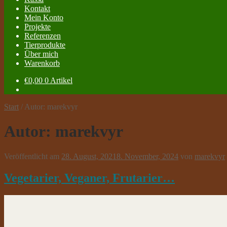
Kontakt
Mein Konto
Projekte
Referenzen
Tierprodukte
Über mich
Warenkorb
€
0,00
0 Artikel
Start
/
Autor: marekvyr
Autor:
marekvyr
Veröffentlicht am
28. August, 2021
8. November, 2024
von
marekvyr
Vegetarier, Veganer, Frutarier…