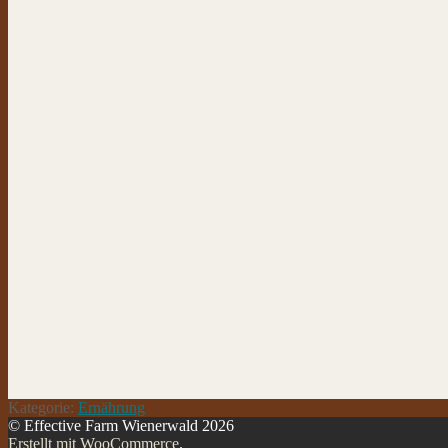
Kategorie:
Ernährung
© Effective Farm Wienerwald 2026
Erstellt mit WooCommerce
.