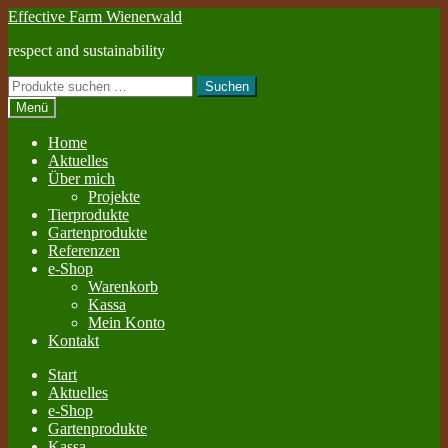
Zur
Zum
Effective Farm Wienerwald
Navigation
Inhalt
respect and sustainability
springen
springen
Suchen
Suchen
nach:
Menü
Home
Aktuelles
Über mich
Projekte
Tierprodukte
Gartenprodukte
Referenzen
e-Shop
Warenkorb
Kassa
Mein Konto
Kontakt
Start
Aktuelles
e-Shop
Gartenprodukte
Kassa