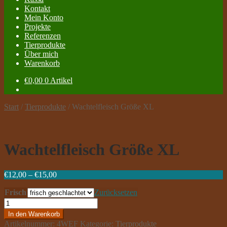
Kontakt
Mein Konto
Projekte
Referenzen
Tierprodukte
Über mich
Warenkorb
€
0,00
0 Artikel
Start
/
Tierprodukte
/
Wachtelfleisch Größe XL
Wachtelfleisch Größe XL
Preisspanne:
€
12,00
–
€
15,00
€12,00
Frisch
bis
Zurücksetzen
€15,00
Wachtelfleisch
Größe
In den Warenkorb
XL
Artikelnummer:
4WEF
Kategorie:
Tierprodukte