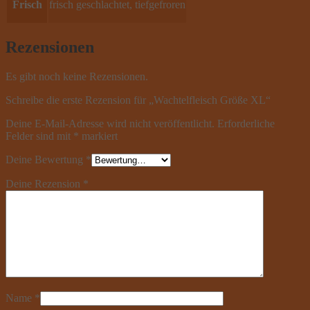
Frisch
frisch geschlachtet, tiefgefroren
Rezensionen
Es gibt noch keine Rezensionen.
Schreibe die erste Rezension für „Wachtelfleisch Größe XL“
Deine E-Mail-Adresse wird nicht veröffentlicht.
Erforderliche
Felder sind mit
*
markiert
Deine Bewertung
*
Deine Rezension
*
Name
*