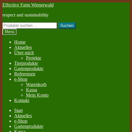
Zur
Zum
Effective Farm Wienerwald
Navigation
Inhalt
respect and sustainability
springen
springen
Suchen
Suchen
nach:
Menü
Home
Aktuelles
Über mich
Projekte
Tierprodukte
Gartenprodukte
Referenzen
e-Shop
Warenkorb
Kassa
Mein Konto
Kontakt
Start
Aktuelles
e-Shop
Gartenprodukte
Kassa