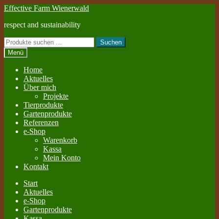
Zur
Zum
Effective Farm Wienerwald
Navigation
Inhalt
respect and sustainability
springen
springen
Suchen
Suchen
nach:
Menü
Home
Aktuelles
Über mich
Projekte
Tierprodukte
Gartenprodukte
Referenzen
e-Shop
Warenkorb
Kassa
Mein Konto
Kontakt
Start
Aktuelles
e-Shop
Gartenprodukte
Kassa