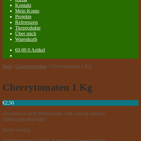
Kontakt
Mein Konto
Projekte
Referenzen
Tierprodukte
Über mich
Warenkorb
€
0,00
0 Artikel
Start
/
Gartenprodukte
/
Cherrytomaten 1 Kg
Cherrytomaten 1 Kg
€
2,50
Geschmack nach Wienerwald: Süß, würzig und mit
Abhängigkeitsgefahr!
Nicht vorrätig
Artikelnummer:
CHT01
Kategorie:
Gartenprodukte